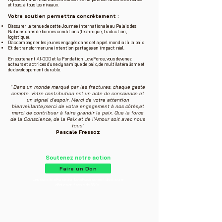
et tous, à tous les niveaux.
Votre soutien permettra concrètement :
D'assurer la tenue de cette Journée internationale au Palais des
Nations dans de bonnes conditions (technique, traduction,
logistique).
D'accompagner les jeunes engagés dans cet appel mondial à la paix
Et de transformer une intention partagée en impact réel.
En soutenant AI-ODD et la Fondation LoveForce, vous devenez
acteurs et actrices d'une dynamique de paix, de multilatéralisme et
de développement durable.
" Dans un monde marqué par les fractures, chaque geste
compte.
Votre contribution est un acte de conscience et
un signal d'espoir. Merci de votre attention
bienveillante,merci de votre engagement à nos côtés,et
merci de contribuer à faire grandir la paix. Que la force
de la Conscience, de la Paix et de l'Amour soit avec nous
tous"
Pascale Fressoz
Soutenez notre action
Faire un Don
​Les dons à la Fondation LoveForce ouvrent droit à une
déduction fiscale de 66 %.