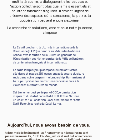
multilatéralisme, le dialogue entre les peuples et
l'action collective sont plus que jamais essentiels et
pourtant fortement fragilisés. Il devient urgent de
préserver des espaces où la conscience, la paix et la
coopération peuvent encore s'exprimer.
La recherche de solutions, avec et pour notre jeunesse,
s'impose.
Le 2 avril prochain, la Journée internationale de la
Conscience (IDC26) se tiendra au Palais des Nations à
Genève, avec le soutien de la Direction générale de
l'Organisation des Nations unies, de la Ville de Genève et
de partenaires français et internationaux.
La salle Tempus (600 places) accueillera activistes,
décideurs et plus de 250 jeunes, engagés depuis plusieurs
mois dans notre programme Leadership, Humanisme et
Paix, pour porter des propositions concrètes face à la
violence et aux fractures du monde.
Cet événement est porté par AI-ODD, organisation
disposant du statut consultatif ECOSOC des Nations
unies, et par la Fondation LoveForce, fondée par Sofia
Stril-Rever, biographe du Dalaï-Lama.
Aujourd'hui, nous avons besoin de vous.
À deux mois de l'événement, les financements nécessaires ne sont
pas encore réunis. Or, l'ODD 16 - Paix, justice et institutions efficaces
repose sur une mobilisation collective : la paix est l'affaire de toutes