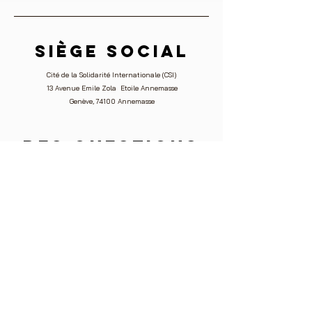
siège social
Cité de la Solidarité Internationale (CSI) ​
13 Avenue Emile Zola ​ Etoile Annemasse
Genève, 74100 Annemasse
Des questions
Pour vos questions ou remarques, veuillez envoyer un mail
sur :
2030@aiodd.org